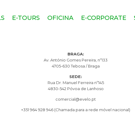
LS
E-TOURS
OFICINA
E-CORPORATE
BRAGA:
Av. António Gomes Pereira, nº133
4705-630 Tebosa / Braga
SEDE:
Rua Dr. Manuel Ferreira nº145
4830-542 Póvoa de Lanhoso
comercial@evelo.pt
+351 964 928 946
(Chamada para a rede móvel nacional)