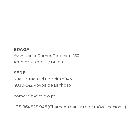
BRAGA:
Av. António Gomes Pereira, nº133
4705-630 Tebosa / Braga
SEDE:
Rua Dr. Manuel Ferreira nº145
4830-542 Póvoa de Lanhoso
comercial@evelo.pt
+351 964 928 946
(Chamada para a rede móvel nacional)