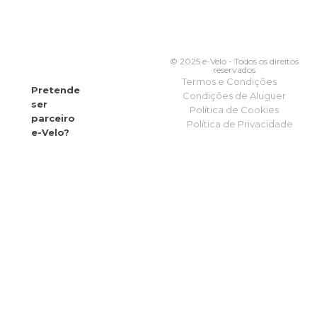
© 2025 e-Velo - Todos os direitos
reservados
Termos e Condições
Pretende
Condições de Aluguer
ser
Política de Cookies
parceiro
Política de Privacidade
e-Velo?