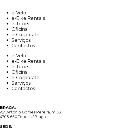
Skip
to
e-Velo
content
e-Bike Rentals
e-Tours
Oficina
e-Corporate
Serviços
Contactos
e-Velo
e-Bike Rentals
e-Tours
Oficina
e-Corporate
Serviços
Contactos
BRAGA:
Av. António Gomes Pereira, nº133
4705-630 Tebosa / Braga
SEDE: