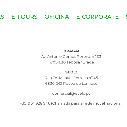
LS
E-TOURS
OFICINA
E-CORPORATE
BRAGA:
Av. António Gomes Pereira, nº133
4705-630 Tebosa / Braga
SEDE:
Rua Dr. Manuel Ferreira nº145
4830-542 Póvoa de Lanhoso
comercial@evelo.pt
+351 964 928 946
(Chamada para a rede móvel nacional)