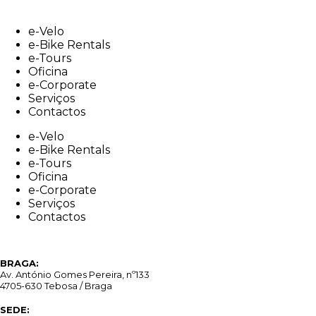
Skip
to
e-Velo
content
e-Bike Rentals
e-Tours
Oficina
e-Corporate
Serviços
Contactos
e-Velo
e-Bike Rentals
e-Tours
Oficina
e-Corporate
Serviços
Contactos
BRAGA:
Av. António Gomes Pereira, nº133
4705-630 Tebosa / Braga
SEDE: