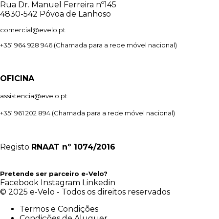
Rua Dr. Manuel Ferreira nº145
4830-542 Póvoa de Lanhoso
comercial@evelo.pt
+351 964 928 946
(Chamada para a rede móvel nacional)
OFICINA
assistencia@evelo.pt
+351 961 202 894
(Chamada para a rede móvel nacional)
Registo
RNAAT
nº 1074/2016
Pretende ser parceiro e-Velo?
Facebook
Instagram
Linkedin
© 2025 e-Velo - Todos os direitos reservados
Termos e Condições
Condições de Aluguer