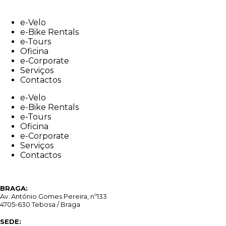
Skip
to
e-Velo
content
e-Bike Rentals
e-Tours
Oficina
e-Corporate
Serviços
Contactos
e-Velo
e-Bike Rentals
e-Tours
Oficina
e-Corporate
Serviços
Contactos
BRAGA:
Av. António Gomes Pereira, nº133
4705-630 Tebosa / Braga
SEDE: