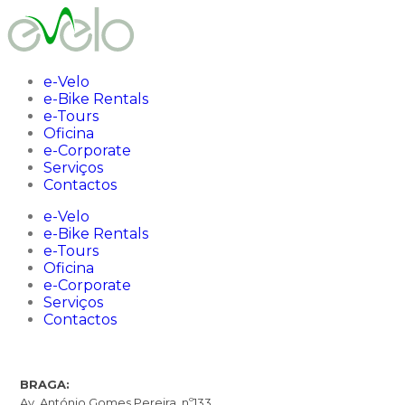
Skip
to
content
e-Velo
e-Bike Rentals
e-Tours
Oficina
e-Corporate
Serviços
Contactos
e-Velo
e-Bike Rentals
e-Tours
Oficina
e-Corporate
Serviços
Contactos
BRAGA:
Av. António Gomes Pereira, nº133