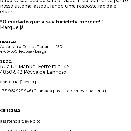
baixo.
O seu pedido será enviado imediatamente para o
nosso sistema, assegurando uma resposta rápida e
eficiente.
“O cuidado que a sua bicicleta merece!”
Marque já
BRAGA:
Av. António Gomes Pereira, nº133
4705-630 Tebosa / Braga
SEDE:
Rua Dr. Manuel Ferreira nº145
4830-542 Póvoa de Lanhoso
comercial@evelo.pt
+351 964 928 946
(Chamada para a rede móvel nacional)
OFICINA
assistencia@evelo.pt