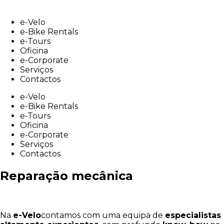
Skip
to
e-Velo
content
e-Bike Rentals
e-Tours
Oficina
e-Corporate
Serviços
Contactos
e-Velo
e-Bike Rentals
e-Tours
Oficina
e-Corporate
Serviços
Contactos
Reparação mecânica
Na
e-Velo
contamos com uma equipa de
especialistas