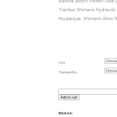
Bateria: Bosch PowerTube 
Travões: Shimano Hydraulic
Mudanças: Shimano Alivio 
Cor
Tamanho
Add to cart
BRAGA: