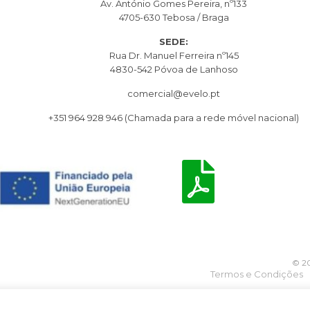
Av. António Gomes Pereira, nº133
4705-630 Tebosa / Braga
SEDE:
Rua Dr. Manuel Ferreira nº145
4830-542 Póvoa de Lanhoso
comercial@evelo.pt
+351 964 928 946
(Chamada para a rede móvel nacional)
© 20
Termos e Condições