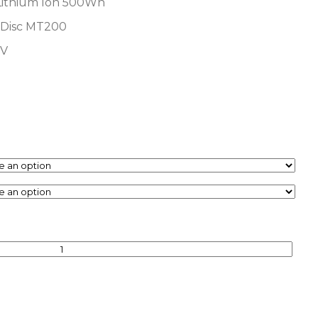
Lithium Ion 500Wh
 Disc MT200
9V