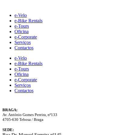
Skip
to
e-Velo
content
e-Bike Rentals
e-Tours
Oficina
e-Corporate
Serviços
Contactos
e-Velo
e-Bike Rentals
e-Tours
Oficina
e-Corporate
Serviços
Contactos
BRAGA:
Av. António Gomes Pereira, nº133
4705-630 Tebosa / Braga
SEDE:
Rua Dr. Manuel Ferreira nº145