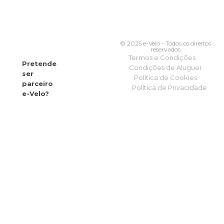
© 2025 e-Velo - Todos os direitos
reservados
Termos e Condições
Pretende
Condições de Aluguer
ser
Política de Cookies
parceiro
Política de Privacidade
e-Velo?