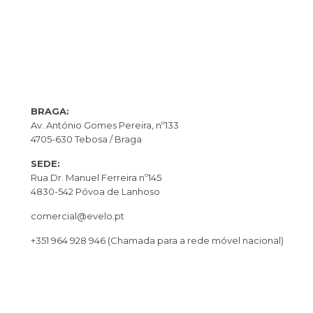
BRAGA:
Av. António Gomes Pereira, nº133
4705-630 Tebosa / Braga
SEDE:
Rua Dr. Manuel Ferreira nº145
4830-542 Póvoa de Lanhoso
comercial@evelo.pt
+351 964 928 946
(Chamada para a rede móvel nacional)