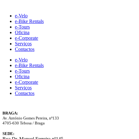
Skip
to
e-Velo
content
e-Bike Rentals
e-Tours
Oficina
e-Corporate
Serviços
Contactos
e-Velo
e-Bike Rentals
e-Tours
Oficina
e-Corporate
Serviços
Contactos
BRAGA:
Av. António Gomes Pereira, nº133
4705-630 Tebosa / Braga
SEDE:
Rua Dr. Manuel Ferreira nº145