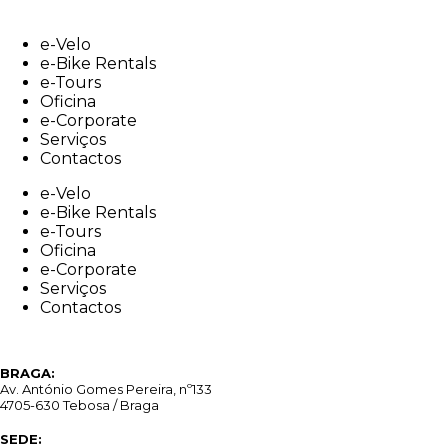
Skip
to
e-Velo
content
e-Bike Rentals
e-Tours
Oficina
e-Corporate
Serviços
Contactos
e-Velo
e-Bike Rentals
e-Tours
Oficina
e-Corporate
Serviços
Contactos
BRAGA:
Av. António Gomes Pereira, nº133
4705-630 Tebosa / Braga
SEDE: