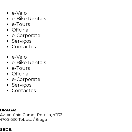
Skip
to
e-Velo
content
e-Bike Rentals
e-Tours
Oficina
e-Corporate
Serviços
Contactos
e-Velo
e-Bike Rentals
e-Tours
Oficina
e-Corporate
Serviços
Contactos
BRAGA:
Av. António Gomes Pereira, nº133
4705-630 Tebosa / Braga
SEDE: