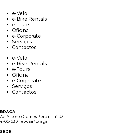
Skip
to
e-Velo
content
e-Bike Rentals
e-Tours
Oficina
e-Corporate
Serviços
Contactos
e-Velo
e-Bike Rentals
e-Tours
Oficina
e-Corporate
Serviços
Contactos
BRAGA:
Av. António Gomes Pereira, nº133
4705-630 Tebosa / Braga
SEDE: