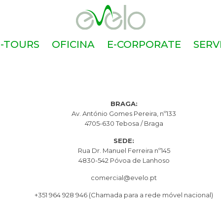
E-TOURS
OFICINA
E-CORPORATE
SERV
BRAGA:
Av. António Gomes Pereira, nº133
4705-630 Tebosa / Braga
SEDE:
Rua Dr. Manuel Ferreira nº145
4830-542 Póvoa de Lanhoso
comercial@evelo.pt
+351 964 928 946
(Chamada para a rede móvel nacional)