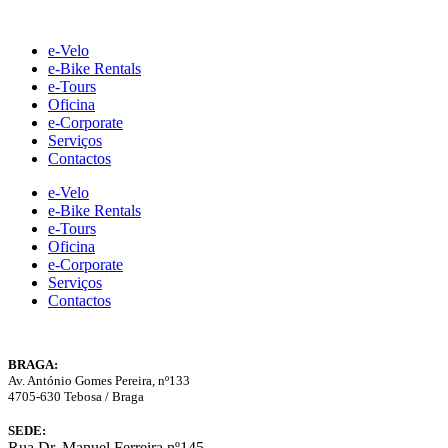
Skip
to
e-Velo
content
e-Bike Rentals
e-Tours
Oficina
e-Corporate
Serviços
Contactos
e-Velo
e-Bike Rentals
e-Tours
Oficina
e-Corporate
Serviços
Contactos
BRAGA:
Av. António Gomes Pereira, nº133
4705-630 Tebosa / Braga
SEDE:
Rua Dr. Manuel Ferreira nº145