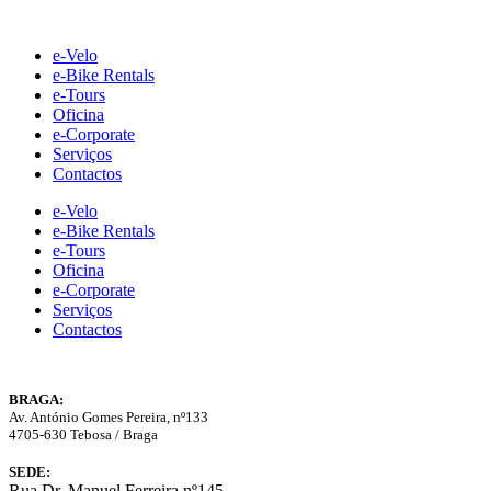
Skip
to
e-Velo
content
e-Bike Rentals
e-Tours
Oficina
e-Corporate
Serviços
Contactos
e-Velo
e-Bike Rentals
e-Tours
Oficina
e-Corporate
Serviços
Contactos
BRAGA:
Av. António Gomes Pereira, nº133
4705-630 Tebosa / Braga
SEDE:
Rua Dr. Manuel Ferreira nº145