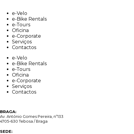
Skip
to
e-Velo
content
e-Bike Rentals
e-Tours
Oficina
e-Corporate
Serviços
Contactos
e-Velo
e-Bike Rentals
e-Tours
Oficina
e-Corporate
Serviços
Contactos
BRAGA:
Av. António Gomes Pereira, nº133
4705-630 Tebosa / Braga
SEDE: