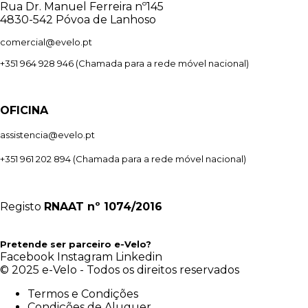
Rua Dr. Manuel Ferreira nº145
4830-542 Póvoa de Lanhoso
comercial@evelo.pt
+351 964 928 946
(Chamada para a rede móvel nacional)
OFICINA
assistencia@evelo.pt
+351 961 202 894
(Chamada para a rede móvel nacional)
Registo
RNAAT
nº 1074/2016
Pretende ser parceiro e-Velo?
Facebook
Instagram
Linkedin
© 2025 e-Velo - Todos os direitos reservados
Termos e Condições
Condições de Aluguer