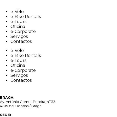
Skip
to
e-Velo
content
e-Bike Rentals
e-Tours
Oficina
e-Corporate
Serviços
Contactos
e-Velo
e-Bike Rentals
e-Tours
Oficina
e-Corporate
Serviços
Contactos
BRAGA:
Av. António Gomes Pereira, nº133
4705-630 Tebosa / Braga
SEDE: