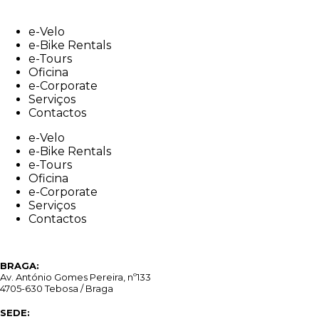
Skip
to
e-Velo
content
e-Bike Rentals
e-Tours
Oficina
e-Corporate
Serviços
Contactos
e-Velo
e-Bike Rentals
e-Tours
Oficina
e-Corporate
Serviços
Contactos
BRAGA:
Av. António Gomes Pereira, nº133
4705-630 Tebosa / Braga
SEDE: