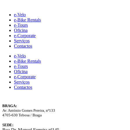
Skip
to
e-Velo
content
e-Bike Rentals
e-Tours
Oficina
e-Corporate
Serviços
Contactos
e-Velo
e-Bike Rentals
e-Tours
Oficina
e-Corporate
Serviços
Contactos
BRAGA:
Av. António Gomes Pereira, nº133
4705-630 Tebosa / Braga
SEDE:
Rua Dr. Manuel Ferreira nº145