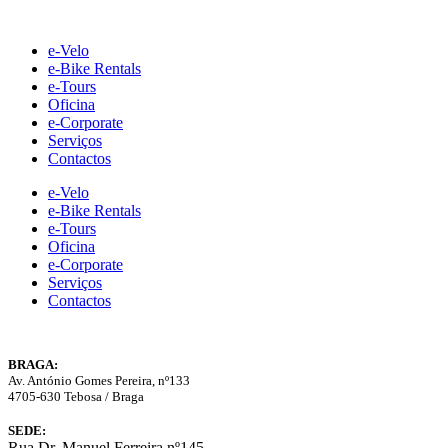
Skip
to
e-Velo
content
e-Bike Rentals
e-Tours
Oficina
e-Corporate
Serviços
Contactos
e-Velo
e-Bike Rentals
e-Tours
Oficina
e-Corporate
Serviços
Contactos
BRAGA:
Av. António Gomes Pereira, nº133
4705-630 Tebosa / Braga
SEDE:
Rua Dr. Manuel Ferreira nº145