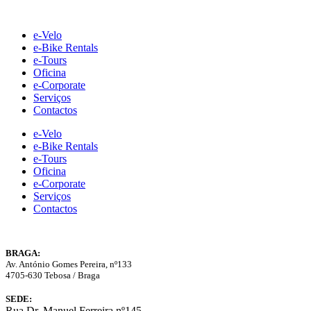
Skip
to
e-Velo
content
e-Bike Rentals
e-Tours
Oficina
e-Corporate
Serviços
Contactos
e-Velo
e-Bike Rentals
e-Tours
Oficina
e-Corporate
Serviços
Contactos
BRAGA:
Av. António Gomes Pereira, nº133
4705-630 Tebosa / Braga
SEDE:
Rua Dr. Manuel Ferreira nº145