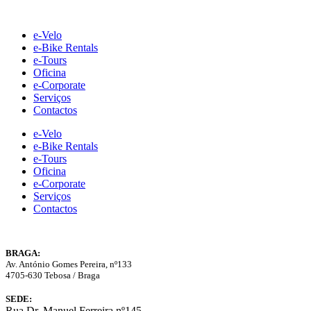
Skip
to
e-Velo
content
e-Bike Rentals
e-Tours
Oficina
e-Corporate
Serviços
Contactos
e-Velo
e-Bike Rentals
e-Tours
Oficina
e-Corporate
Serviços
Contactos
BRAGA:
Av. António Gomes Pereira, nº133
4705-630 Tebosa / Braga
SEDE:
Rua Dr. Manuel Ferreira nº145