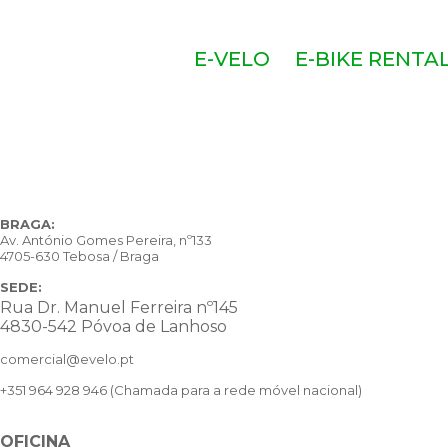
E-VELO
E-BIKE RENTA
BRAGA:
Av. António Gomes Pereira, nº133
4705-630 Tebosa / Braga
SEDE:
Rua Dr. Manuel Ferreira nº145
4830-542 Póvoa de Lanhoso
comercial@evelo.pt
+351 964 928 946
(Chamada para a rede móvel nacional)
OFICINA