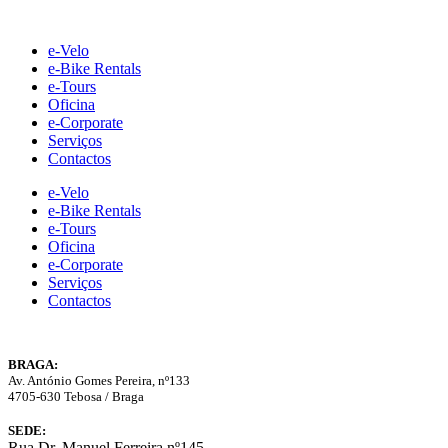
Skip
to
e-Velo
content
e-Bike Rentals
e-Tours
Oficina
e-Corporate
Serviços
Contactos
e-Velo
e-Bike Rentals
e-Tours
Oficina
e-Corporate
Serviços
Contactos
BRAGA:
Av. António Gomes Pereira, nº133
4705-630 Tebosa / Braga
SEDE:
Rua Dr. Manuel Ferreira nº145