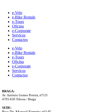
Skip
to
e-Velo
content
e-Bike Rentals
e-Tours
Oficina
e-Corporate
Serviços
Contactos
e-Velo
e-Bike Rentals
e-Tours
Oficina
e-Corporate
Serviços
Contactos
BRAGA:
Av. António Gomes Pereira, nº133
4705-630 Tebosa / Braga
SEDE:
Rua Dr. Manuel Ferreira nº145