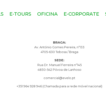
LS
E-TOURS
OFICINA
E-CORPORATE
BRAGA:
Av. António Gomes Pereira, nº133
4705-630 Tebosa / Braga
SEDE:
Rua Dr. Manuel Ferreira nº145
4830-542 Póvoa de Lanhoso
comercial@evelo.pt
+351 964 928 946
(Chamada para a rede móvel nacional)