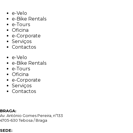
Skip
to
e-Velo
content
e-Bike Rentals
e-Tours
Oficina
e-Corporate
Serviços
Contactos
e-Velo
e-Bike Rentals
e-Tours
Oficina
e-Corporate
Serviços
Contactos
BRAGA:
Av. António Gomes Pereira, nº133
4705-630 Tebosa / Braga
SEDE: