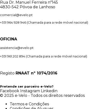
Rua Dr. Manuel Ferreira nº145
4830-542 Póvoa de Lanhoso
comercial@evelo.pt
+351 964 928 946
(Chamada para a rede móvel nacional)
OFICINA
assistencia@evelo.pt
+351 961 202 894
(Chamada para a rede móvel nacional)
Registo
RNAAT
nº 1074/2016
Pretende ser parceiro e-Velo?
Facebook
Instagram
Linkedin
© 2025 e-Velo - Todos os direitos reservados
Termos e Condições
Condições de Aluguer