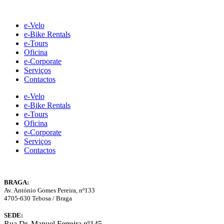
Skip
to
e-Velo
content
e-Bike Rentals
e-Tours
Oficina
e-Corporate
Serviços
Contactos
e-Velo
e-Bike Rentals
e-Tours
Oficina
e-Corporate
Serviços
Contactos
BRAGA:
Av. António Gomes Pereira, nº133
4705-630 Tebosa / Braga
SEDE:
Rua Dr. Manuel Ferreira nº145