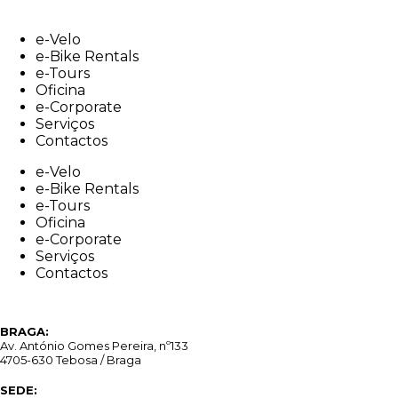
Skip
to
e-Velo
content
e-Bike Rentals
e-Tours
Oficina
e-Corporate
Serviços
Contactos
e-Velo
e-Bike Rentals
e-Tours
Oficina
e-Corporate
Serviços
Contactos
BRAGA:
Av. António Gomes Pereira, nº133
4705-630 Tebosa / Braga
SEDE: