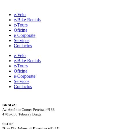
Skip
to
e-Velo
content
e-Bike Rentals
e-Tours
Oficina
e-Corporate
Serviços
Contactos
e-Velo
e-Bike Rentals
e-Tours
Oficina
e-Corporate
Serviços
Contactos
BRAGA:
Av. António Gomes Pereira, nº133
4705-630 Tebosa / Braga
SEDE:
Rua Dr. Manuel Ferreira nº145