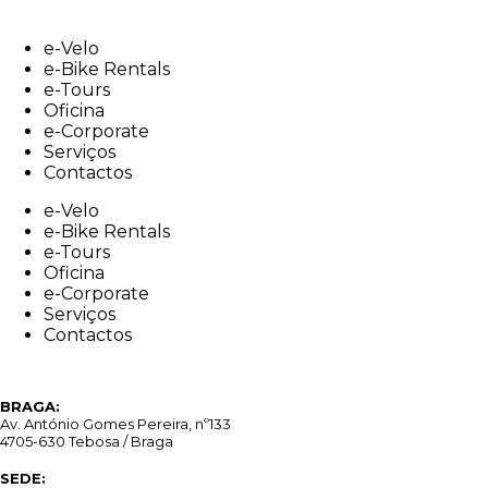
Skip
to
e-Velo
content
e-Bike Rentals
e-Tours
Oficina
e-Corporate
Serviços
Contactos
e-Velo
e-Bike Rentals
e-Tours
Oficina
e-Corporate
Serviços
Contactos
BRAGA:
Av. António Gomes Pereira, nº133
4705-630 Tebosa / Braga
SEDE: