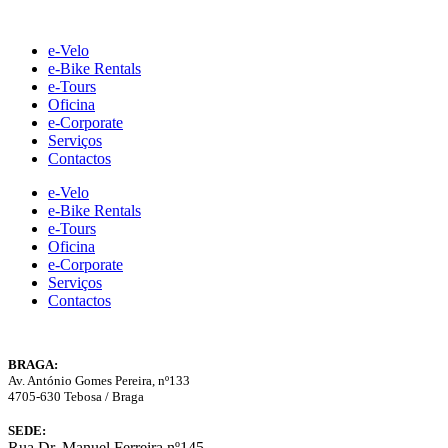
Skip
to
e-Velo
content
e-Bike Rentals
e-Tours
Oficina
e-Corporate
Serviços
Contactos
e-Velo
e-Bike Rentals
e-Tours
Oficina
e-Corporate
Serviços
Contactos
BRAGA:
Av. António Gomes Pereira, nº133
4705-630 Tebosa / Braga
SEDE:
Rua Dr. Manuel Ferreira nº145