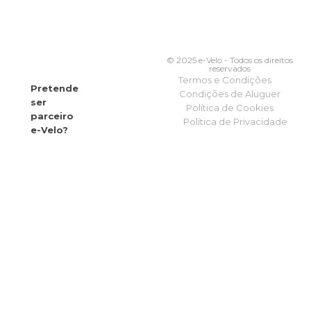
© 2025 e-Velo - Todos os direitos
reservados
Termos e Condições
Pretende
Condições de Aluguer
ser
Política de Cookies
parceiro
Política de Privacidade
e-Velo?