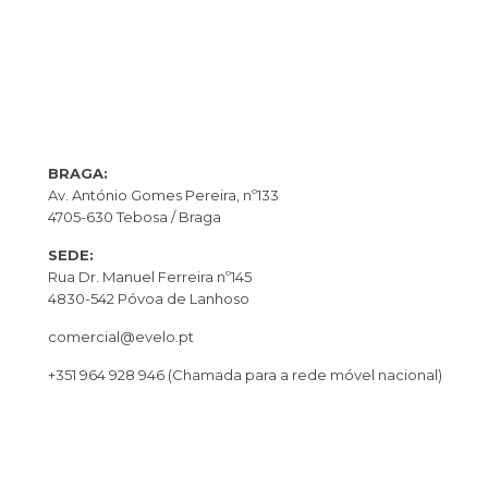
BRAGA:
Av. António Gomes Pereira, nº133
4705-630 Tebosa / Braga
SEDE:
Rua Dr. Manuel Ferreira nº145
4830-542 Póvoa de Lanhoso
comercial@evelo.pt
+351 964 928 946
(Chamada para a rede móvel nacional)