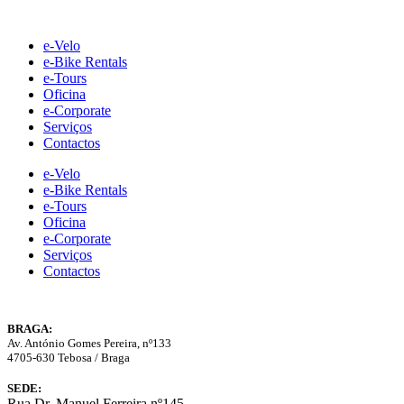
Skip
to
e-Velo
content
e-Bike Rentals
e-Tours
Oficina
e-Corporate
Serviços
Contactos
e-Velo
e-Bike Rentals
e-Tours
Oficina
e-Corporate
Serviços
Contactos
BRAGA:
Av. António Gomes Pereira, nº133
4705-630 Tebosa / Braga
SEDE:
Rua Dr. Manuel Ferreira nº145