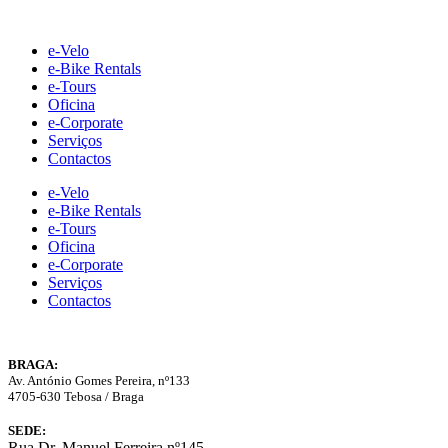
Skip
to
e-Velo
content
e-Bike Rentals
e-Tours
Oficina
e-Corporate
Serviços
Contactos
e-Velo
e-Bike Rentals
e-Tours
Oficina
e-Corporate
Serviços
Contactos
BRAGA:
Av. António Gomes Pereira, nº133
4705-630 Tebosa / Braga
SEDE:
Rua Dr. Manuel Ferreira nº145