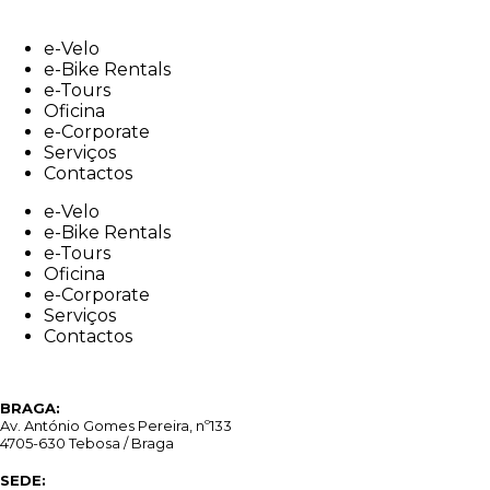
Skip
to
e-Velo
content
e-Bike Rentals
e-Tours
Oficina
e-Corporate
Serviços
Contactos
e-Velo
e-Bike Rentals
e-Tours
Oficina
e-Corporate
Serviços
Contactos
BRAGA:
Av. António Gomes Pereira, nº133
4705-630 Tebosa / Braga
SEDE: