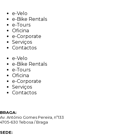
Skip
to
e-Velo
content
e-Bike Rentals
e-Tours
Oficina
e-Corporate
Serviços
Contactos
e-Velo
e-Bike Rentals
e-Tours
Oficina
e-Corporate
Serviços
Contactos
BRAGA:
Av. António Gomes Pereira, nº133
4705-630 Tebosa / Braga
SEDE: