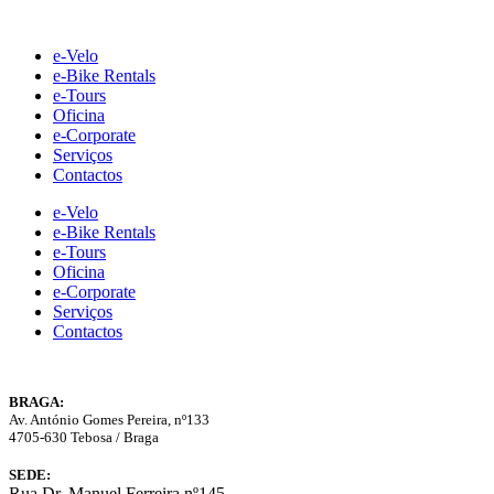
Skip
to
e-Velo
content
e-Bike Rentals
e-Tours
Oficina
e-Corporate
Serviços
Contactos
e-Velo
e-Bike Rentals
e-Tours
Oficina
e-Corporate
Serviços
Contactos
BRAGA:
Av. António Gomes Pereira, nº133
4705-630 Tebosa / Braga
SEDE:
Rua Dr. Manuel Ferreira nº145