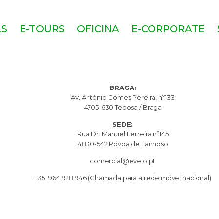
LS
E-TOURS
OFICINA
E-CORPORATE
BRAGA:
Av. António Gomes Pereira, nº133
4705-630 Tebosa / Braga
SEDE:
Rua Dr. Manuel Ferreira nº145
4830-542 Póvoa de Lanhoso
comercial@evelo.pt
+351 964 928 946
(Chamada para a rede móvel nacional)