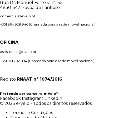
Rua Dr. Manuel Ferreira nº145
4830-542 Póvoa de Lanhoso
comercial@evelo.pt
+351 964 928 946
(Chamada para a rede móvel nacional)
OFICINA
assistencia@evelo.pt
+351 961 202 894
(Chamada para a rede móvel nacional)
Registo
RNAAT
nº 1074/2016
Pretende ser parceiro e-Velo?
Facebook
Instagram
Linkedin
© 2025 e-Velo - Todos os direitos reservados
Termos e Condições
Condições de Aluguer