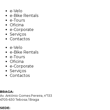
Skip
to
e-Velo
content
e-Bike Rentals
e-Tours
Oficina
e-Corporate
Serviços
Contactos
e-Velo
e-Bike Rentals
e-Tours
Oficina
e-Corporate
Serviços
Contactos
BRAGA:
Av. António Gomes Pereira, nº133
4705-630 Tebosa / Braga
SEDE: