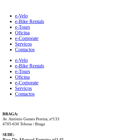
Skip
to
e-Velo
content
e-Bike Rentals
e-Tours
Oficina
e-Corporate
Serviços
Contactos
e-Velo
e-Bike Rentals
e-Tours
Oficina
e-Corporate
Serviços
Contactos
BRAGA:
Av. António Gomes Pereira, nº133
4705-630 Tebosa / Braga
SEDE:
Rua Dr. Manuel Ferreira nº145