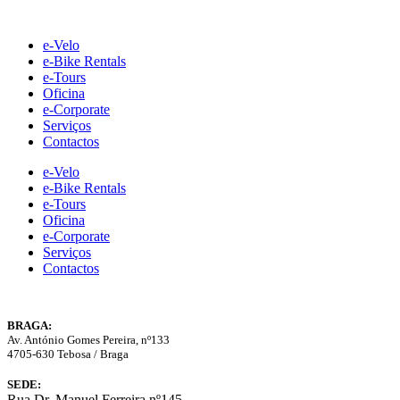
Skip
to
e-Velo
content
e-Bike Rentals
e-Tours
Oficina
e-Corporate
Serviços
Contactos
e-Velo
e-Bike Rentals
e-Tours
Oficina
e-Corporate
Serviços
Contactos
BRAGA:
Av. António Gomes Pereira, nº133
4705-630 Tebosa / Braga
SEDE:
Rua Dr. Manuel Ferreira nº145