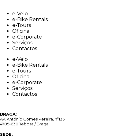
Skip
to
e-Velo
content
e-Bike Rentals
e-Tours
Oficina
e-Corporate
Serviços
Contactos
e-Velo
e-Bike Rentals
e-Tours
Oficina
e-Corporate
Serviços
Contactos
BRAGA:
Av. António Gomes Pereira, nº133
4705-630 Tebosa / Braga
SEDE: