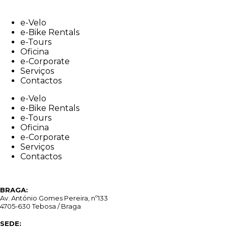
Skip
to
e-Velo
content
e-Bike Rentals
e-Tours
Oficina
e-Corporate
Serviços
Contactos
e-Velo
e-Bike Rentals
e-Tours
Oficina
e-Corporate
Serviços
Contactos
BRAGA:
Av. António Gomes Pereira, nº133
4705-630 Tebosa / Braga
SEDE: