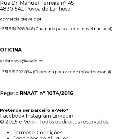
Rua Dr. Manuel Ferreira nº145
4830-542 Póvoa de Lanhoso
comercial@evelo.pt
+351 964 928 946
(Chamada para a rede móvel nacional)
OFICINA
assistencia@evelo.pt
+351 961 202 894
(Chamada para a rede móvel nacional)
Registo
RNAAT
nº 1074/2016
Pretende ser parceiro e-Velo?
Facebook
Instagram
Linkedin
© 2025 e-Velo - Todos os direitos reservados
Termos e Condições
Condições de Aluguer