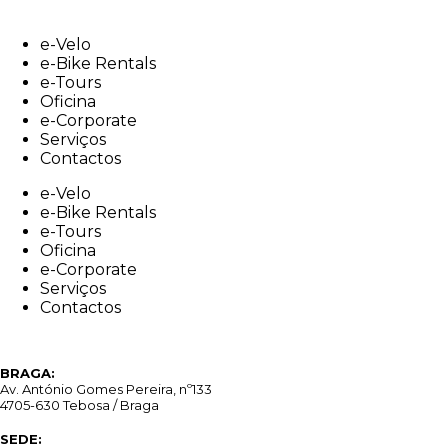
Skip
to
e-Velo
content
e-Bike Rentals
e-Tours
Oficina
e-Corporate
Serviços
Contactos
e-Velo
e-Bike Rentals
e-Tours
Oficina
e-Corporate
Serviços
Contactos
BRAGA:
Av. António Gomes Pereira, nº133
4705-630 Tebosa / Braga
SEDE: