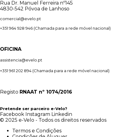
Rua Dr. Manuel Ferreira nº145
4830-542 Póvoa de Lanhoso
comercial@evelo.pt
+351 964 928 946
(Chamada para a rede móvel nacional)
OFICINA
assistencia@evelo.pt
+351 961 202 894
(Chamada para a rede móvel nacional)
Registo
RNAAT
nº 1074/2016
Pretende ser parceiro e-Velo?
Facebook
Instagram
Linkedin
© 2025 e-Velo - Todos os direitos reservados
Termos e Condições
Condições de Aluguer