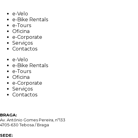
Skip
to
e-Velo
content
e-Bike Rentals
e-Tours
Oficina
e-Corporate
Serviços
Contactos
e-Velo
e-Bike Rentals
e-Tours
Oficina
e-Corporate
Serviços
Contactos
BRAGA:
Av. António Gomes Pereira, nº133
4705-630 Tebosa / Braga
SEDE: